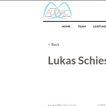
HOME
TEAM
LEISTUN
< Back
Lukas Schie
e
lukas@autarc.tirol
t 004