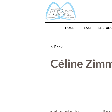
HOME
TEAM
LEISTUN
< Back
Céline Zim
e
celine@autarc.tirol
Kare