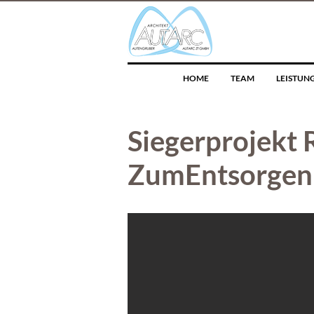
HOME
TEAM
LEISTUN
Siegerprojekt 
ZumEntsorgen