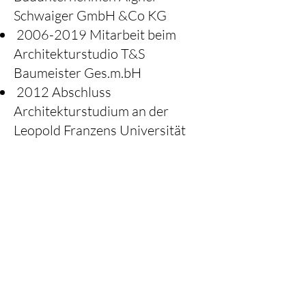
Schwaiger GmbH &Co KG
2006-2019
Mitarbeit beim
Architekturstudio T&S
Baumeister Ges.m.bH
2012 Abschluss
Architekturstudium an der
Leopold Franzens Universität
Innsbruck
2013 Baumeisterkurs an der
Bauakademie Innsbruck
2014 Baumeisterprüfung an
der Bauakademie Innsbruck
2019 Mitarbeit bei Eglo
Immobilien GmbH
Seit 2021 Mitarbeit bei
AUTARC ZT GmbH